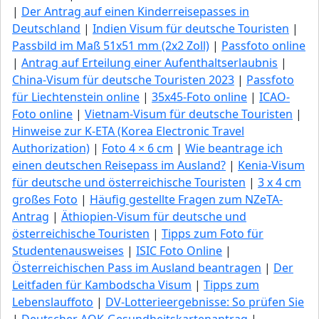
|
Der Antrag auf einen Kinderreisepasses in
Deutschland
|
Indien Visum für deutsche Touristen
|
Passbild im Maß 51x51 mm (2x2 Zoll)
|
Passfoto online
|
Antrag auf Erteilung einer Aufenthaltserlaubnis
|
China-Visum für deutsche Touristen 2023
|
Passfoto
für Liechtenstein online
|
35x45-Foto online
|
ICAO-
Foto online
|
Vietnam-Visum für deutsche Touristen
|
Hinweise zur K-ETA (Korea Electronic Travel
Authorization)
|
Foto 4 × 6 cm
|
Wie beantrage ich
einen deutschen Reisepass im Ausland?
|
Kenia-Visum
für deutsche und österreichische Touristen
|
3 x 4 cm
großes Foto
|
Häufig gestellte Fragen zum NZeTA-
Antrag
|
Äthiopien-Visum für deutsche und
österreichische Touristen
|
Tipps zum Foto für
Studentenausweises
|
ISIC Foto Online
|
Österreichischen Pass im Ausland beantragen
|
Der
Leitfaden für Kambodscha Visum
|
Tipps zum
Lebenslauffoto
|
DV-Lotterieergebnisse: So prüfen Sie