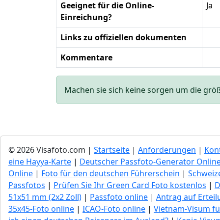
Geeignet für die Online-
Ja
Einreichung?
Links zu offiziellen dokumenten
Kommentare
Machen sie sich keine sorgen um die größe 
© 2026 Visafoto.com |
Startseite
|
Anforderungen
|
Kon
eine Hayya-Karte
|
Deutscher Passfoto-Generator Onlin
Online
|
Foto für den deutschen Führerschein
|
Schweize
Passfotos
|
Prüfen Sie Ihr Green Сard Foto kostenlos
|
D
51x51 mm (2x2 Zoll)
|
Passfoto online
|
Antrag auf Ertei
35x45-Foto online
|
ICAO-Foto online
|
Vietnam-Visum fü