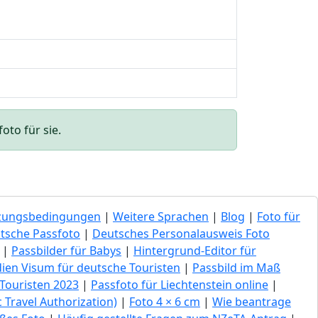
oto für sie.
zungsbedingungen
|
Weitere Sprachen
|
Blog
|
Foto für
tsche Passfoto
|
Deutsches Personalausweis Foto
|
Passbilder für Babys
|
Hintergrund-Editor für
dien Visum für deutsche Touristen
|
Passbild im Maß
Touristen 2023
|
Passfoto für Liechtenstein online
|
 Travel Authorization)
|
Foto 4 × 6 cm
|
Wie beantrage