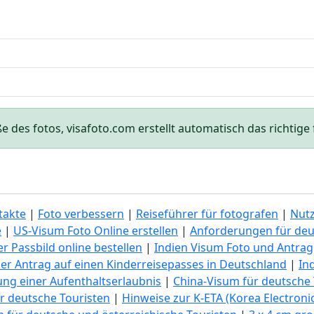
des fotos, visafoto.com erstellt automatisch das richtige f
takte
|
Foto verbessern
|
Reiseführer für fotografen
|
Nut
e
|
US-Visum Foto Online erstellen
|
Anforderungen für deu
r Passbild online bestellen
|
Indien Visum Foto und Antrag
er Antrag auf einen Kinderreisepasses in Deutschland
|
In
lung einer Aufenthaltserlaubnis
|
China-Visum für deutsche 
r deutsche Touristen
|
Hinweise zur K-ETA (Korea Electronic