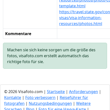
resources/photos/photo-c
template.html
https://travel.state.gov/co
visas/visa-information-
resources/photos.html
Kommentare
Machen sie sich keine sorgen um die größe des
fotos, visafoto.com erstellt automatisch das
richtige foto für sie.
© 2026 Visafoto.com |
Startseite
|
Anforderungen
|
Kontakte
|
Foto verbessern
|
Reiseführer für
fotografen
|
Nutzungsbedingungen
|
Weitere
Sprachen
|
Blog
|
Foto für eine Hayya-Karte
|