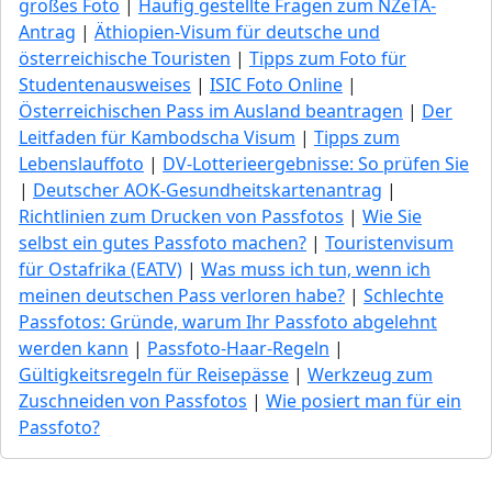
großes Foto
|
Häufig gestellte Fragen zum NZeTA-
Antrag
|
Äthiopien-Visum für deutsche und
österreichische Touristen
|
Tipps zum Foto für
Studentenausweises
|
ISIC Foto Online
|
Österreichischen Pass im Ausland beantragen
|
Der
Leitfaden für Kambodscha Visum
|
Tipps zum
Lebenslauffoto
|
DV-Lotterieergebnisse: So prüfen Sie
|
Deutscher AOK-Gesundheitskartenantrag
|
Richtlinien zum Drucken von Passfotos
|
Wie Sie
selbst ein gutes Passfoto machen?
|
Touristenvisum
für Ostafrika (EATV)
|
Was muss ich tun, wenn ich
meinen deutschen Pass verloren habe?
|
Schlechte
Passfotos: Gründe, warum Ihr Passfoto abgelehnt
werden kann
|
Passfoto-Haar-Regeln
|
Gültigkeitsregeln für Reisepässe
|
Werkzeug zum
Zuschneiden von Passfotos
|
Wie posiert man für ein
Passfoto?