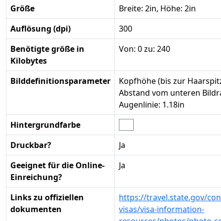
Größe
Breite: 2in, Höhe: 2in
Auflösung (dpi)
300
Benötigte größe in
Von: 0 zu: 240
Kilobytes
Bilddefinitionsparameter
Kopfhöhe (bis zur Haarspitz
Abstand vom unteren Bildr
Augenlinie: 1.18in
Hintergrundfarbe
Druckbar?
Ja
Geeignet für die Online-
Ja
Einreichung?
Links zu offiziellen
https://travel.state.gov/co
dokumenten
visas/visa-information-