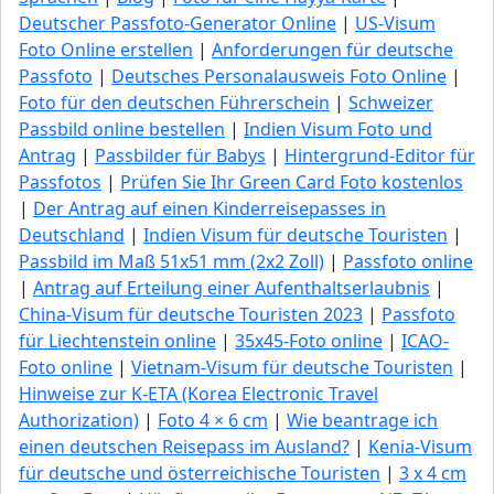
Deutscher Passfoto-Generator Online
|
US-Visum
Foto Online erstellen
|
Anforderungen für deutsche
Passfoto
|
Deutsches Personalausweis Foto Online
|
Foto für den deutschen Führerschein
|
Schweizer
Passbild online bestellen
|
Indien Visum Foto und
Antrag
|
Passbilder für Babys
|
Hintergrund-Editor für
Passfotos
|
Prüfen Sie Ihr Green Сard Foto kostenlos
|
Der Antrag auf einen Kinderreisepasses in
Deutschland
|
Indien Visum für deutsche Touristen
|
Passbild im Maß 51x51 mm (2x2 Zoll)
|
Passfoto online
|
Antrag auf Erteilung einer Aufenthaltserlaubnis
|
China-Visum für deutsche Touristen 2023
|
Passfoto
für Liechtenstein online
|
35x45-Foto online
|
ICAO-
Foto online
|
Vietnam-Visum für deutsche Touristen
|
Hinweise zur K-ETA (Korea Electronic Travel
Authorization)
|
Foto 4 × 6 cm
|
Wie beantrage ich
einen deutschen Reisepass im Ausland?
|
Kenia-Visum
für deutsche und österreichische Touristen
|
3 x 4 cm