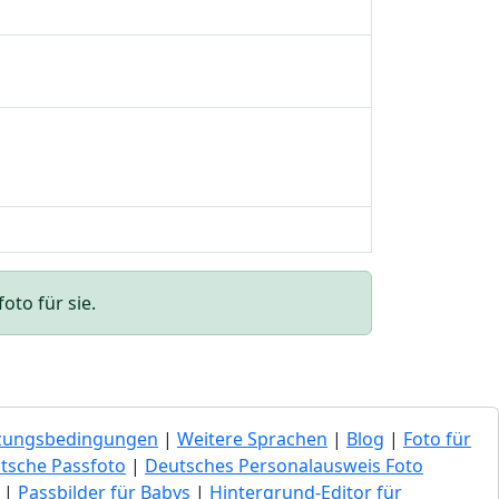
oto für sie.
zungsbedingungen
|
Weitere Sprachen
|
Blog
|
Foto für
tsche Passfoto
|
Deutsches Personalausweis Foto
|
Passbilder für Babys
|
Hintergrund-Editor für