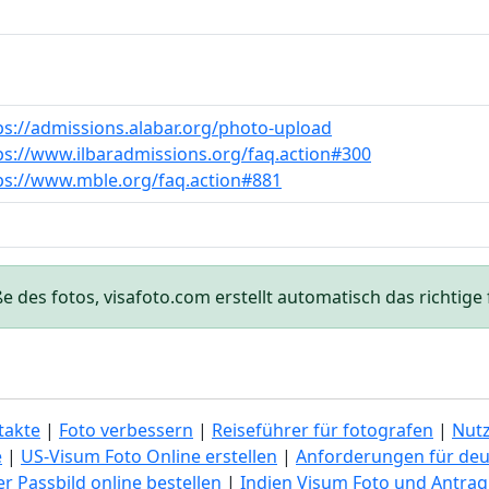
ps://admissions.alabar.org/photo-upload
ps://www.ilbaradmissions.org/faq.action#300
ps://www.mble.org/faq.action#881
des fotos, visafoto.com erstellt automatisch das richtige f
takte
|
Foto verbessern
|
Reiseführer für fotografen
|
Nut
e
|
US-Visum Foto Online erstellen
|
Anforderungen für deu
r Passbild online bestellen
|
Indien Visum Foto und Antrag