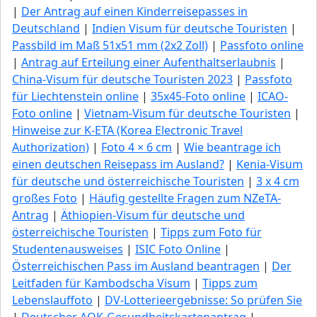
|
Der Antrag auf einen Kinderreisepasses in
Deutschland
|
Indien Visum für deutsche Touristen
|
Passbild im Maß 51x51 mm (2x2 Zoll)
|
Passfoto online
|
Antrag auf Erteilung einer Aufenthaltserlaubnis
|
China-Visum für deutsche Touristen 2023
|
Passfoto
für Liechtenstein online
|
35x45-Foto online
|
ICAO-
Foto online
|
Vietnam-Visum für deutsche Touristen
|
Hinweise zur K-ETA (Korea Electronic Travel
Authorization)
|
Foto 4 × 6 cm
|
Wie beantrage ich
einen deutschen Reisepass im Ausland?
|
Kenia-Visum
für deutsche und österreichische Touristen
|
3 x 4 cm
großes Foto
|
Häufig gestellte Fragen zum NZeTA-
Antrag
|
Äthiopien-Visum für deutsche und
österreichische Touristen
|
Tipps zum Foto für
Studentenausweises
|
ISIC Foto Online
|
Österreichischen Pass im Ausland beantragen
|
Der
Leitfaden für Kambodscha Visum
|
Tipps zum
Lebenslauffoto
|
DV-Lotterieergebnisse: So prüfen Sie