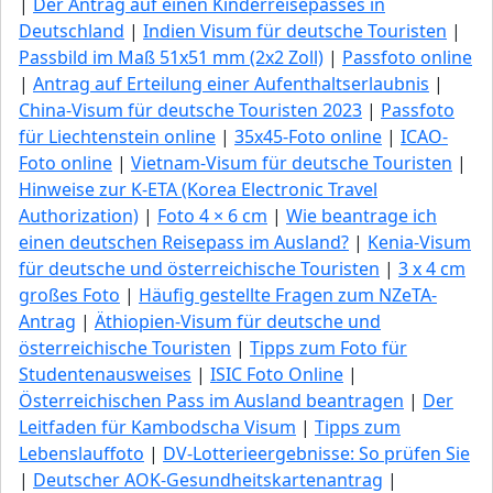
|
Der Antrag auf einen Kinderreisepasses in
Deutschland
|
Indien Visum für deutsche Touristen
|
Passbild im Maß 51x51 mm (2x2 Zoll)
|
Passfoto online
|
Antrag auf Erteilung einer Aufenthaltserlaubnis
|
China-Visum für deutsche Touristen 2023
|
Passfoto
für Liechtenstein online
|
35x45-Foto online
|
ICAO-
Foto online
|
Vietnam-Visum für deutsche Touristen
|
Hinweise zur K-ETA (Korea Electronic Travel
Authorization)
|
Foto 4 × 6 cm
|
Wie beantrage ich
einen deutschen Reisepass im Ausland?
|
Kenia-Visum
für deutsche und österreichische Touristen
|
3 x 4 cm
großes Foto
|
Häufig gestellte Fragen zum NZeTA-
Antrag
|
Äthiopien-Visum für deutsche und
österreichische Touristen
|
Tipps zum Foto für
Studentenausweises
|
ISIC Foto Online
|
Österreichischen Pass im Ausland beantragen
|
Der
Leitfaden für Kambodscha Visum
|
Tipps zum
Lebenslauffoto
|
DV-Lotterieergebnisse: So prüfen Sie
|
Deutscher AOK-Gesundheitskartenantrag
|