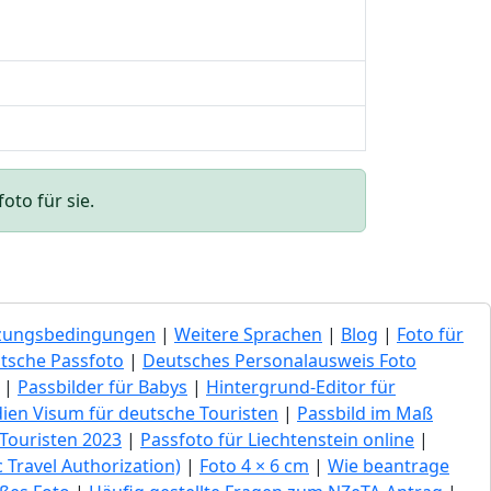
oto für sie.
zungsbedingungen
|
Weitere Sprachen
|
Blog
|
Foto für
tsche Passfoto
|
Deutsches Personalausweis Foto
|
Passbilder für Babys
|
Hintergrund-Editor für
dien Visum für deutsche Touristen
|
Passbild im Maß
Touristen 2023
|
Passfoto für Liechtenstein online
|
 Travel Authorization)
|
Foto 4 × 6 cm
|
Wie beantrage