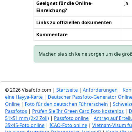
Geeignet für die Online-
Ja
Einreichung?
Links zu offiziellen dokumenten
Kommentare
Machen sie sich keine sorgen um die größe 
© 2026 Visafoto.com |
Startseite
|
Anforderungen
|
Kon
eine Hayya-Karte
|
Deutscher Passfoto-Generator Onlin
Online
|
Foto für den deutschen Führerschein
|
Schweize
Passfotos
|
Prüfen Sie Ihr Green Сard Foto kostenlos
|
D
51x51 mm (2x2 Zoll)
|
Passfoto online
|
Antrag auf Ertei
35x45-Foto online
|
ICAO-Foto online
|
Vietnam-Visum fü