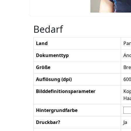
Bedarf
Land
Pa
Dokumenttyp
An
Größe
Bre
Auflösung (dpi)
60
Bilddefinitionsparameter
Kop
Haa
Hintergrundfarbe
Druckbar?
Ja