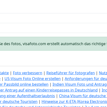
des fotos, visafoto.com erstellt automatisch das richtige f
takte
|
Foto verbessern
|
Reiseführer für fotografen
|
Nut
e
|
US-Visum Foto Online erstellen
|
Anforderungen für deu
r Passbild online bestellen
|
Indien Visum Foto und Antrag
er Antrag auf einen Kinderreisepasses in Deutschland
|
In
lung einer Aufenthaltserlaubnis
|
China-Visum für deutsche 
r deutsche Touristen
|
Hinweise zur K-ETA (Korea Electronic