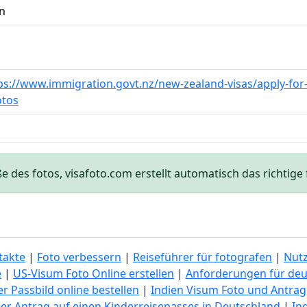
n
ps://www.immigration.govt.nz/new-zealand-visas/apply-for-
tos
des fotos, visafoto.com erstellt automatisch das richtige f
takte
|
Foto verbessern
|
Reiseführer für fotografen
|
Nut
e
|
US-Visum Foto Online erstellen
|
Anforderungen für deu
r Passbild online bestellen
|
Indien Visum Foto und Antrag
er Antrag auf einen Kinderreisepasses in Deutschland
|
In