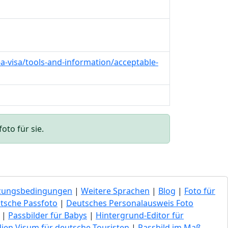
a-visa/tools-and-information/acceptable-
oto für sie.
zungsbedingungen
|
Weitere Sprachen
|
Blog
|
Foto für
tsche Passfoto
|
Deutsches Personalausweis Foto
|
Passbilder für Babys
|
Hintergrund-Editor für
dien Visum für deutsche Touristen
|
Passbild im Maß