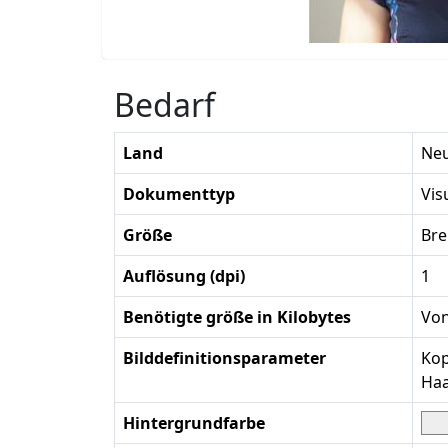
Bedarf
Land
Neu
Dokumenttyp
Vi
Größe
Bre
Auflösung (dpi)
1
Benötigte größe in Kilobytes
Von
Bilddefinitionsparameter
Kop
Haa
Hintergrundfarbe