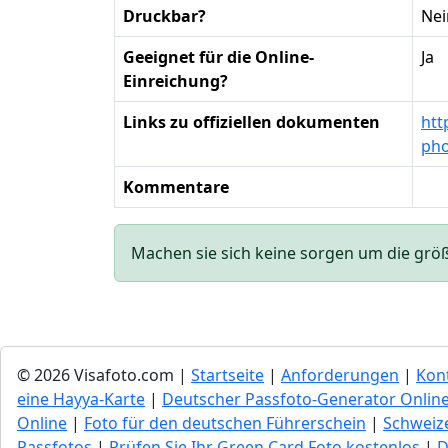
Druckbar?
Nei
Geeignet für die Online-
Ja
Einreichung?
Links zu offiziellen dokumenten
htt
pho
Kommentare
Machen sie sich keine sorgen um die größe 
© 2026 Visafoto.com |
Startseite
|
Anforderungen
|
Kon
eine Hayya-Karte
|
Deutscher Passfoto-Generator Onlin
Online
|
Foto für den deutschen Führerschein
|
Schweize
Passfotos
|
Prüfen Sie Ihr Green Сard Foto kostenlos
|
D