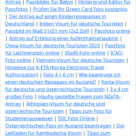
Antrag
|
Passbilder für Babys
|
Hintergrund-Editor für
Passfotos
|
Prüfen Sie Ihr Green Сard Foto kostenlos
|
Der Antrag auf einen Kinderreisepasses in
Deutschland
|
Indien Visum für deutsche Touristen
|
Passbild im Maß 51x51 mm (2x2 Zoll)
|
Passfoto online
|
Antrag auf Erteilung einer Aufenthaltserlaubnis
|
China-Visum für deutsche Touristen 2023
|
Passfoto
für Liechtenstein online
|
35x45-Foto online
|
ICAO-
Foto online
|
Vietnam-Visum für deutsche Touristen
|
Hinweise zur K-ETA (Korea Electronic Travel
Authorization)
|
Foto 4 × 6 cm
|
Wie beantrage ich
einen deutschen Reisepass im Ausland?
|
Kenia-Visum
für deutsche und österreichische Touristen
|
3 x 4 cm
großes Foto
|
Häufig gestellte Fragen zum NZeTA-
Antrag
|
Äthiopien-Visum für deutsche und
österreichische Touristen
|
Tipps zum Foto für
Studentenausweises
|
ISIC Foto Online
|
Österreichischen Pass im Ausland beantragen
|
Der
Leitfaden für Kambodscha Visum
|
Tipps zum