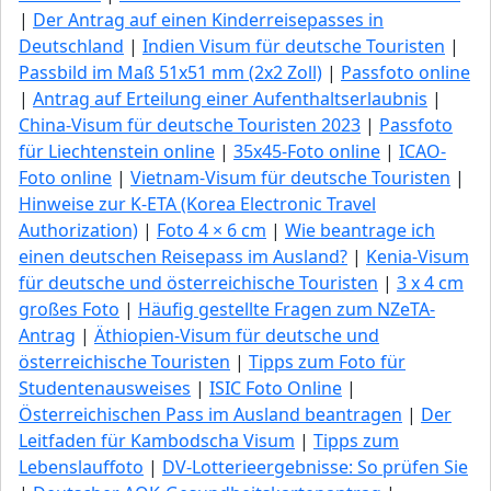
|
Der Antrag auf einen Kinderreisepasses in
Deutschland
|
Indien Visum für deutsche Touristen
|
Passbild im Maß 51x51 mm (2x2 Zoll)
|
Passfoto online
|
Antrag auf Erteilung einer Aufenthaltserlaubnis
|
China-Visum für deutsche Touristen 2023
|
Passfoto
für Liechtenstein online
|
35x45-Foto online
|
ICAO-
Foto online
|
Vietnam-Visum für deutsche Touristen
|
Hinweise zur K-ETA (Korea Electronic Travel
Authorization)
|
Foto 4 × 6 cm
|
Wie beantrage ich
einen deutschen Reisepass im Ausland?
|
Kenia-Visum
für deutsche und österreichische Touristen
|
3 x 4 cm
großes Foto
|
Häufig gestellte Fragen zum NZeTA-
Antrag
|
Äthiopien-Visum für deutsche und
österreichische Touristen
|
Tipps zum Foto für
Studentenausweises
|
ISIC Foto Online
|
Österreichischen Pass im Ausland beantragen
|
Der
Leitfaden für Kambodscha Visum
|
Tipps zum
Lebenslauffoto
|
DV-Lotterieergebnisse: So prüfen Sie