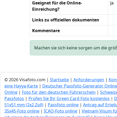
Geeignet für die Online-
Ja
Einreichung?
Links zu offiziellen dokumenten
Kommentare
Machen sie sich keine sorgen um die größe 
© 2026 Visafoto.com |
Startseite
|
Anforderungen
|
Kon
eine Hayya-Karte
|
Deutscher Passfoto-Generator Onlin
Online
|
Foto für den deutschen Führerschein
|
Schweize
Passfotos
|
Prüfen Sie Ihr Green Сard Foto kostenlos
|
D
51x51 mm (2x2 Zoll)
|
Passfoto online
|
Antrag auf Ertei
35x45-Foto online
|
ICAO-Foto online
|
Vietnam-Visum fü