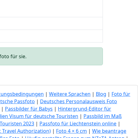
oto für sie.
zungsbedingungen
|
Weitere Sprachen
|
Blog
|
Foto für
tsche Passfoto
|
Deutsches Personalausweis Foto
|
Passbilder für Babys
|
Hintergrund-Editor für
dien Visum für deutsche Touristen
|
Passbild im Maß
Touristen 2023
|
Passfoto für Liechtenstein online
|
 Travel Authorization)
|
Foto 4 × 6 cm
|
Wie beantrage