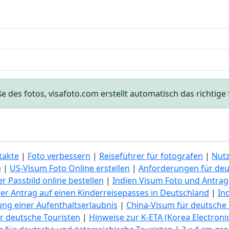
des fotos, visafoto.com erstellt automatisch das richtige f
takte
|
Foto verbessern
|
Reiseführer für fotografen
|
Nut
e
|
US-Visum Foto Online erstellen
|
Anforderungen für deu
r Passbild online bestellen
|
Indien Visum Foto und Antrag
er Antrag auf einen Kinderreisepasses in Deutschland
|
In
lung einer Aufenthaltserlaubnis
|
China-Visum für deutsche 
r deutsche Touristen
|
Hinweise zur K-ETA (Korea Electronic