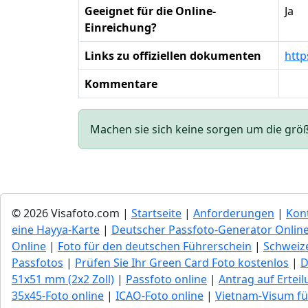
Geeignet für die Online-
Ja
Einreichung?
Links zu offiziellen dokumenten
http
Kommentare
Machen sie sich keine sorgen um die größe 
© 2026 Visafoto.com |
Startseite
|
Anforderungen
|
Kon
eine Hayya-Karte
|
Deutscher Passfoto-Generator Onlin
Online
|
Foto für den deutschen Führerschein
|
Schweize
Passfotos
|
Prüfen Sie Ihr Green Сard Foto kostenlos
|
D
51x51 mm (2x2 Zoll)
|
Passfoto online
|
Antrag auf Ertei
35x45-Foto online
|
ICAO-Foto online
|
Vietnam-Visum fü