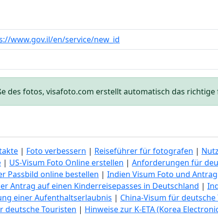
s://www.gov.il/en/service/new_id
des fotos, visafoto.com erstellt automatisch das richtige f
takte
|
Foto verbessern
|
Reiseführer für fotografen
|
Nut
e
|
US-Visum Foto Online erstellen
|
Anforderungen für deu
r Passbild online bestellen
|
Indien Visum Foto und Antrag
er Antrag auf einen Kinderreisepasses in Deutschland
|
In
lung einer Aufenthaltserlaubnis
|
China-Visum für deutsche 
r deutsche Touristen
|
Hinweise zur K-ETA (Korea Electronic