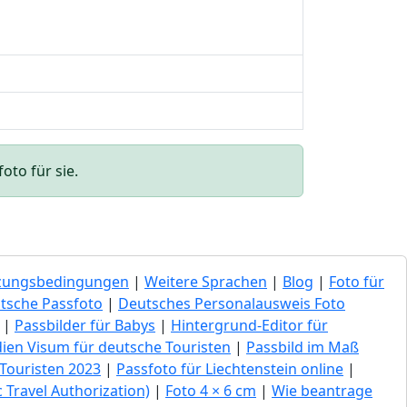
oto für sie.
zungsbedingungen
|
Weitere Sprachen
|
Blog
|
Foto für
tsche Passfoto
|
Deutsches Personalausweis Foto
|
Passbilder für Babys
|
Hintergrund-Editor für
dien Visum für deutsche Touristen
|
Passbild im Maß
Touristen 2023
|
Passfoto für Liechtenstein online
|
 Travel Authorization)
|
Foto 4 × 6 cm
|
Wie beantrage