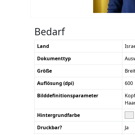
Bedarf
Land
Isra
Dokumenttyp
Ausw
Größe
Bre
Auflösung (dpi)
600
Bilddefinitionsparameter
Kopf
Haa
Hintergrundfarbe
Druckbar?
Ja