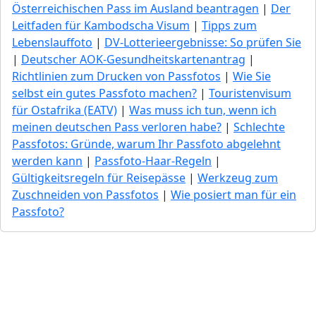
Österreichischen Pass im Ausland beantragen
|
Der
Leitfaden für Kambodscha Visum
|
Tipps zum
Lebenslauffoto
|
DV-Lotterieergebnisse: So prüfen Sie
|
Deutscher AOK-Gesundheitskartenantrag
|
Richtlinien zum Drucken von Passfotos
|
Wie Sie
selbst ein gutes Passfoto machen?
|
Touristenvisum
für Ostafrika (EATV)
|
Was muss ich tun, wenn ich
meinen deutschen Pass verloren habe?
|
Schlechte
Passfotos: Gründe, warum Ihr Passfoto abgelehnt
werden kann
|
Passfoto-Haar-Regeln
|
Gültigkeitsregeln für Reisepässe
|
Werkzeug zum
Zuschneiden von Passfotos
|
Wie posiert man für ein
Passfoto?