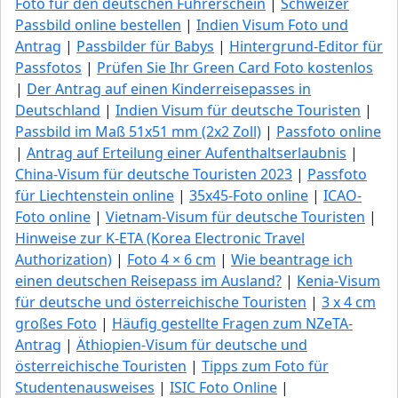
Foto für den deutschen Führerschein
|
Schweizer
Passbild online bestellen
|
Indien Visum Foto und
Antrag
|
Passbilder für Babys
|
Hintergrund-Editor für
Passfotos
|
Prüfen Sie Ihr Green Сard Foto kostenlos
|
Der Antrag auf einen Kinderreisepasses in
Deutschland
|
Indien Visum für deutsche Touristen
|
Passbild im Maß 51x51 mm (2x2 Zoll)
|
Passfoto online
|
Antrag auf Erteilung einer Aufenthaltserlaubnis
|
China-Visum für deutsche Touristen 2023
|
Passfoto
für Liechtenstein online
|
35x45-Foto online
|
ICAO-
Foto online
|
Vietnam-Visum für deutsche Touristen
|
Hinweise zur K-ETA (Korea Electronic Travel
Authorization)
|
Foto 4 × 6 cm
|
Wie beantrage ich
einen deutschen Reisepass im Ausland?
|
Kenia-Visum
für deutsche und österreichische Touristen
|
3 x 4 cm
großes Foto
|
Häufig gestellte Fragen zum NZeTA-
Antrag
|
Äthiopien-Visum für deutsche und
österreichische Touristen
|
Tipps zum Foto für
Studentenausweises
|
ISIC Foto Online
|