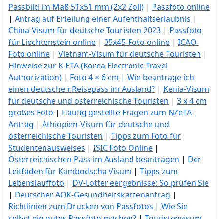
Passbild im Maß 51x51 mm (2x2 Zoll)
|
Passfoto online
|
Antrag auf Erteilung einer Aufenthaltserlaubnis
|
China-Visum für deutsche Touristen 2023
|
Passfoto
für Liechtenstein online
|
35x45-Foto online
|
ICAO-
Foto online
|
Vietnam-Visum für deutsche Touristen
|
Hinweise zur K-ETA (Korea Electronic Travel
Authorization)
|
Foto 4 × 6 cm
|
Wie beantrage ich
einen deutschen Reisepass im Ausland?
|
Kenia-Visum
für deutsche und österreichische Touristen
|
3 x 4 cm
großes Foto
|
Häufig gestellte Fragen zum NZeTA-
Antrag
|
Äthiopien-Visum für deutsche und
österreichische Touristen
|
Tipps zum Foto für
Studentenausweises
|
ISIC Foto Online
|
Österreichischen Pass im Ausland beantragen
|
Der
Leitfaden für Kambodscha Visum
|
Tipps zum
Lebenslauffoto
|
DV-Lotterieergebnisse: So prüfen Sie
|
Deutscher AOK-Gesundheitskartenantrag
|
Richtlinien zum Drucken von Passfotos
|
Wie Sie
selbst ein gutes Passfoto machen?
|
Touristenvisum