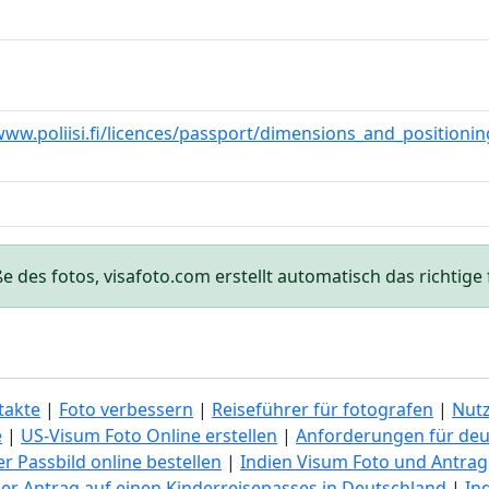
www.poliisi.fi/licences/passport/dimensions_and_positionin
des fotos, visafoto.com erstellt automatisch das richtige f
takte
|
Foto verbessern
|
Reiseführer für fotografen
|
Nut
e
|
US-Visum Foto Online erstellen
|
Anforderungen für deu
r Passbild online bestellen
|
Indien Visum Foto und Antrag
er Antrag auf einen Kinderreisepasses in Deutschland
|
In