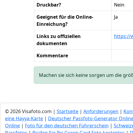
Druckbar?
Nein
Geeignet für die Online-
Ja
Einreichung?
Links zu offiziellen
https://
dokumenten
Kommentare
Machen sie sich keine sorgen um die größe 
© 2026 Visafoto.com |
Startseite
|
Anforderungen
|
Kon
eine Hayya-Karte
|
Deutscher Passfoto-Generator Onlin
Online
|
Foto für den deutschen Führerschein
|
Schweize
Passfotos
|
Prüfen Sie Ihr Green Сard Foto kostenlos
|
D