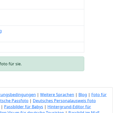
g
oto für sie.
zungsbedingungen
|
Weitere Sprachen
|
Blog
|
Foto für
tsche Passfoto
|
Deutsches Personalausweis Foto
|
Passbilder für Babys
|
Hintergrund-Editor für
dien Visum für deutsche Touristen
|
Passbild im Maß