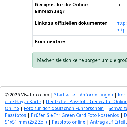
Geeignet für die Online-
Ja
Einreichung?
Links zu offiziellen dokumenten
http
http
Kommentare
Machen sie sich keine sorgen um die größe 
© 2026 Visafoto.com |
Startseite
|
Anforderungen
|
Kon
eine Hayya-Karte
|
Deutscher Passfoto-Generator Onlin
Online
|
Foto für den deutschen Führerschein
|
Schweize
Passfotos
|
Prüfen Sie Ihr Green Сard Foto kostenlos
|
D
51x51 mm (2x2 Zoll)
|
Passfoto online
|
Antrag auf Ertei