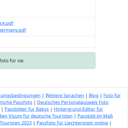
ce.pdf
germany.pdf
oto für sie.
zungsbedingungen
|
Weitere Sprachen
|
Blog
|
Foto für
tsche Passfoto
|
Deutsches Personalausweis Foto
|
Passbilder für Babys
|
Hintergrund-Editor für
dien Visum für deutsche Touristen
|
Passbild im Maß
Touristen 2023
|
Passfoto für Liechtenstein online
|