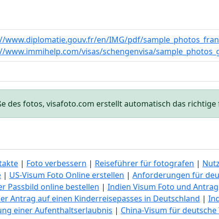
://www.diplomatie.gouv.fr/en/IMG/pdf/sample_photos_fran
://www.immihelp.com/visas/schengenvisa/sample_photos_
des fotos, visafoto.com erstellt automatisch das richtige f
takte
|
Foto verbessern
|
Reiseführer für fotografen
|
Nut
e
|
US-Visum Foto Online erstellen
|
Anforderungen für deu
r Passbild online bestellen
|
Indien Visum Foto und Antrag
er Antrag auf einen Kinderreisepasses in Deutschland
|
In
lung einer Aufenthaltserlaubnis
|
China-Visum für deutsche 