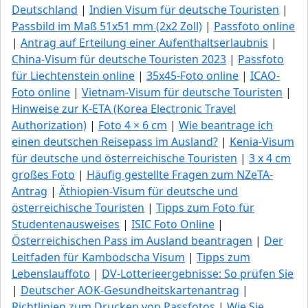
Deutschland
|
Indien Visum für deutsche Touristen
|
Passbild im Maß 51x51 mm (2x2 Zoll)
|
Passfoto online
|
Antrag auf Erteilung einer Aufenthaltserlaubnis
|
China-Visum für deutsche Touristen 2023
|
Passfoto
für Liechtenstein online
|
35x45-Foto online
|
ICAO-
Foto online
|
Vietnam-Visum für deutsche Touristen
|
Hinweise zur K-ETA (Korea Electronic Travel
Authorization)
|
Foto 4 × 6 cm
|
Wie beantrage ich
einen deutschen Reisepass im Ausland?
|
Kenia-Visum
für deutsche und österreichische Touristen
|
3 x 4 cm
großes Foto
|
Häufig gestellte Fragen zum NZeTA-
Antrag
|
Äthiopien-Visum für deutsche und
österreichische Touristen
|
Tipps zum Foto für
Studentenausweises
|
ISIC Foto Online
|
Österreichischen Pass im Ausland beantragen
|
Der
Leitfaden für Kambodscha Visum
|
Tipps zum
Lebenslauffoto
|
DV-Lotterieergebnisse: So prüfen Sie
|
Deutscher AOK-Gesundheitskartenantrag
|
Richtlinien zum Drucken von Passfotos
|
Wie Sie