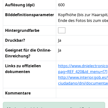
Auflösung (dpi)
600
Bilddefinitionsparameter
Kopfhöhe (bis zur Haarspi
Ende des Fotos bis zum o
Hintergrundfarbe
Druckbar?
Ja
Geeignet für die Online-
Ja
Einreichung?
Links zu offiziellen
https://www.dnielectronic
dokumenten
pag=REF_420&id_menu=[7]
http://www.interior.gob.es/
ciudadano/dni/documentaci
Kommentare