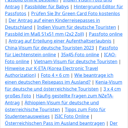
Antrag
|
Passbilder für Babys
|
Hintergrund-Editor für
Passfotos
|
Prüfen Sie Ihr Green Сard Foto kostenlos
|
Der Antrag auf einen Kinderreisepasses in
Deutschland
|
Indien Visum für deutsche Touristen
|
Passbild im Maß 51x51 mm (2x2 Zoll)
|
Passfoto online
|
Antrag auf Erteilung einer Aufenthaltserlaubnis
|
China-Visum für deutsche Touristen 2023
|
Passfoto
für Liechtenstein online
|
35x45-Foto online
|
ICAO-
Foto online
|
Vietnam-Visum für deutsche Touristen
|
Hinweise zur K-ETA (Korea Electronic Travel
Authorization)
|
Foto 4 × 6 cm
|
Wie beantrage ich
einen deutschen Reisepass im Ausland?
|
Kenia-Visum
für deutsche und österreichische Touristen
|
3 x 4 cm
großes Foto
|
Häufig gestellte Fragen zum NZeTA-
Antrag
|
Äthiopien-Visum für deutsche und
österreichische Touristen
|
Tipps zum Foto für
Studentenausweises
|
ISIC Foto Online
|
Österreichischen Pass im Ausland beantragen
|
Der