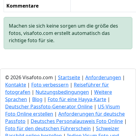
Kommentare
Machen sie sich keine sorgen um die größe des
fotos, visafoto.com erstellt automatisch das
richtige foto für sie.
© 2026 Visafoto.com |
Startseite
|
Anforderungen
|
Kontakte
|
Foto verbessern
|
Reiseführer für
fotografen
|
Nutzungsbedingungen
|
Weitere
Sprachen
|
Blog
|
Foto für eine Hayya-Karte
|
Deutscher Passfoto-Generator Online
|
US-Visum
Foto Online erstellen
|
Anforderungen für deutsche
Passfoto
|
Deutsches Personalausweis Foto Online
|
Foto für den deutschen Führerschein
|
Schweizer
Passbild online bestellen
|
Indien Visum Foto und