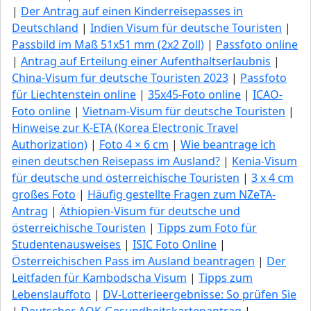
|
Der Antrag auf einen Kinderreisepasses in
Deutschland
|
Indien Visum für deutsche Touristen
|
Passbild im Maß 51x51 mm (2x2 Zoll)
|
Passfoto online
|
Antrag auf Erteilung einer Aufenthaltserlaubnis
|
China-Visum für deutsche Touristen 2023
|
Passfoto
für Liechtenstein online
|
35x45-Foto online
|
ICAO-
Foto online
|
Vietnam-Visum für deutsche Touristen
|
Hinweise zur K-ETA (Korea Electronic Travel
Authorization)
|
Foto 4 × 6 cm
|
Wie beantrage ich
einen deutschen Reisepass im Ausland?
|
Kenia-Visum
für deutsche und österreichische Touristen
|
3 x 4 cm
großes Foto
|
Häufig gestellte Fragen zum NZeTA-
Antrag
|
Äthiopien-Visum für deutsche und
österreichische Touristen
|
Tipps zum Foto für
Studentenausweises
|
ISIC Foto Online
|
Österreichischen Pass im Ausland beantragen
|
Der
Leitfaden für Kambodscha Visum
|
Tipps zum
Lebenslauffoto
|
DV-Lotterieergebnisse: So prüfen Sie