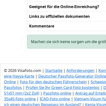
Geeignet für die Online-Einreichung?
Links zu offiziellen dokumenten
Kommentare
Machen sie sich keine sorgen um die größe 
© 2026 Visafoto.com |
Startseite
|
Anforderungen
|
Kon
eine Hayya-Karte
|
Deutscher Passfoto-Generator Onlin
Online
|
Foto für den deutschen Führerschein
|
Schweize
Passfotos
|
Prüfen Sie Ihr Green Сard Foto kostenlos
|
D
51x51 mm (2x2 Zoll)
|
Passfoto online
|
Antrag auf Ertei
35x45-Foto online
|
ICAO-Foto online
|
Vietnam-Visum fü
ich einen deutschen Reisepass im Ausland?
|
Kenia-Visum