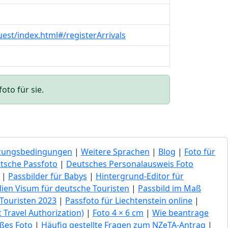
uest/index.html#/registerArrivals
oto für sie.
zungsbedingungen
|
Weitere Sprachen
|
Blog
|
Foto für
tsche Passfoto
|
Deutsches Personalausweis Foto
|
Passbilder für Babys
|
Hintergrund-Editor für
dien Visum für deutsche Touristen
|
Passbild im Maß
Touristen 2023
|
Passfoto für Liechtenstein online
|
 Travel Authorization)
|
Foto 4 × 6 cm
|
Wie beantrage
oßes Foto
|
Häufig gestellte Fragen zum NZeTA-Antrag
|