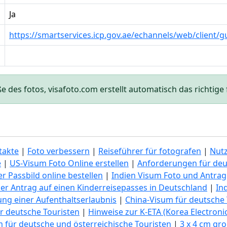
Ja
https://smartservices.icp.gov.ae/echannels/web/client/g
des fotos, visafoto.com erstellt automatisch das richtige f
takte
|
Foto verbessern
|
Reiseführer für fotografen
|
Nut
e
|
US-Visum Foto Online erstellen
|
Anforderungen für deu
r Passbild online bestellen
|
Indien Visum Foto und Antrag
er Antrag auf einen Kinderreisepasses in Deutschland
|
In
lung einer Aufenthaltserlaubnis
|
China-Visum für deutsche 
r deutsche Touristen
|
Hinweise zur K-ETA (Korea Electronic
 für deutsche und österreichische Touristen
|
3 x 4 cm gr